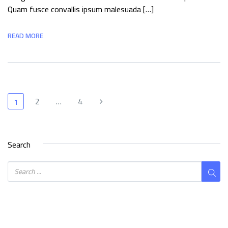
Quam fusce convallis ipsum malesuada […]
READ MORE
2
…
4
1
Search