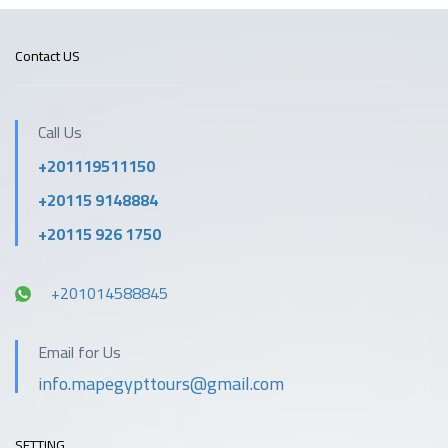
Contact US
Call Us
+201119511150
+20115 9148884
+20115 926 1750
+201014588845
Email for Us
info.mapegypttours@gmail.com
SETTING